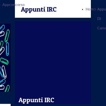
-
Appconcorso
Appunti IRC
Home
Appu
Di
Canv
Appunti IRC