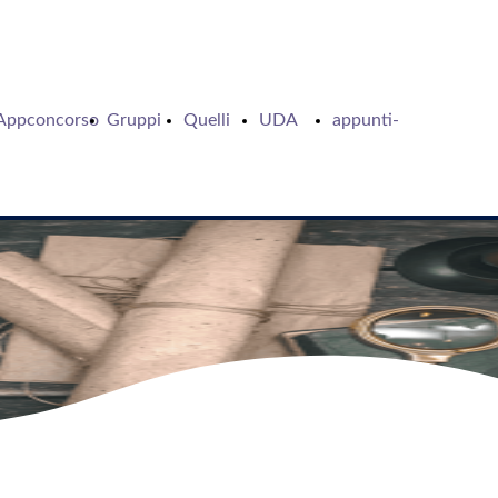
Appconcorso
Gruppi
Quelli
UDA
appunti-
Telegram
che
Giubileo
di-
studiano
2024
natale
gli