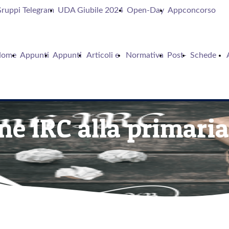
ruppi Telegram
UDA Giubile 2024
Open-Day
Appconcorso
Home
Appunti
Appunti
Articoli e
Normativa
Post-
Schede
Di
In
contributi
it
supporto
ne IRC alla primaria
Canva
Archivio
IRC