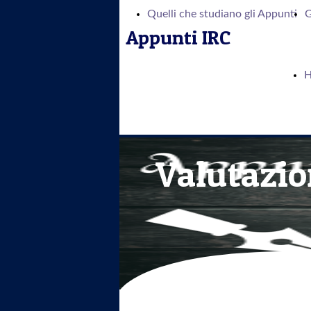
Quelli che studiano gli Appunti
G
Appunti IRC
Valutazio