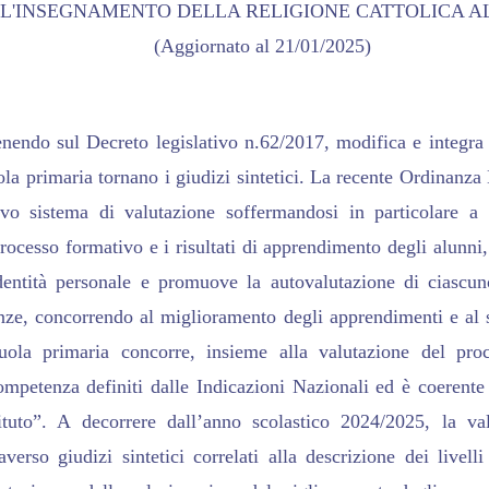
L'INSEGNAMENTO DELLA RELIGIONE CATTOLICA A
(Aggiornato al 21/01/2025)
nendo sul Decreto legislativo n.62/2017, modifica e integra 
la primaria tornano i giudizi sintetici. La recente Ordinanza 
ovo sistema di valutazione soffermandosi in particolare a 
rocesso formativo e i risultati di apprendimento degli alunni,
entità personale e promuove la autovalutazione di ciascuno
nze, concorrendo al miglioramento degli apprendimenti e al 
uola primaria concorre, insieme alla valutazione del pro
ompetenza definiti dalle Indicazioni Nazionali ed è coerente
tituto”. A decorrere dall’anno scolastico 2024/2025, la va
verso giudizi sintetici correlati alla descrizione dei livell