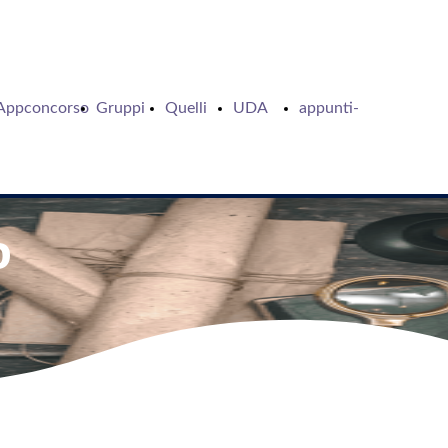
Appconcorso
Gruppi
Quelli
UDA
appunti-
Telegram
che
Giubileo
di-
o
studiano
2024
natale
gli