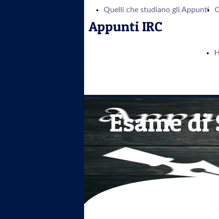
Quelli che studiano gli Appunti
G
Appunti IRC
Esame di 