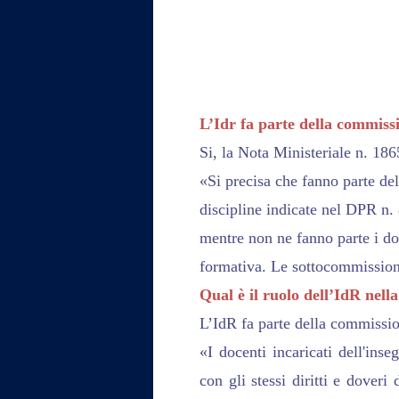
L’Idr fa parte della commis
Si, la Nota Ministeriale n. 18
«Si precisa che fanno parte del
discipline indicate nel DPR n.
mentre non ne fanno parte i doc
formativa. Le sottocommissioni
Qual è il ruolo dell’IdR nel
L’IdR fa parte della commissio
«I docenti incaricati dell'ins
con gli stessi diritti e doveri