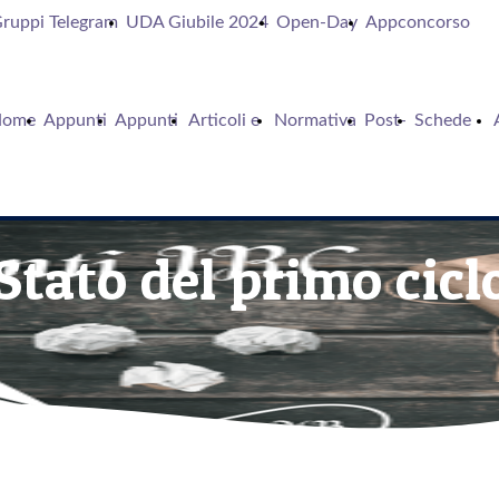
ruppi Telegram
UDA Giubile 2024
Open-Day
Appconcorso
Home
Appunti
Appunti
Articoli e
Normativa
Post-
Schede
Di
In
contributi
it
supporto
Stato del primo cicl
Canva
Archivio
IRC