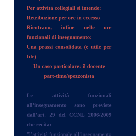
Per attività collegiali si intende:
Retribuzione per ore in eccesso
Rientrano, infine nelle ore
funzionali di insegnamento:
Una prassi consolidata (e utile per
Idr)
Un caso particolare: il docente
part-time/spezzonista
Le
attività funzionali
all’insegnamento
sono previste
dall’
art. 29 del CCNL 2006/2009
che recita:
”l’attività funzionale all’insegnamento