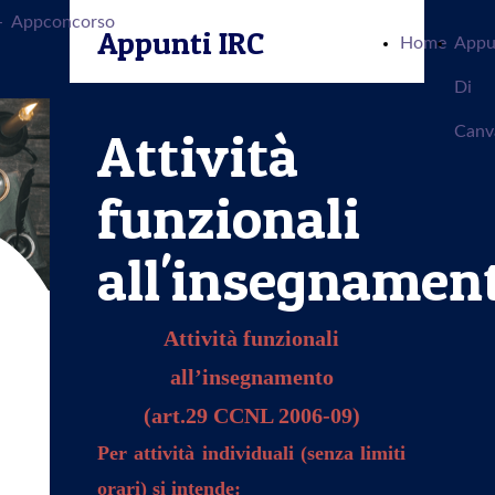
-
Appconcorso
Appunti IRC
Home
Appu
Di
Attività
Canv
funzionali
all'insegnamen
Attività funzionali
all’insegnamento
(art.29 CCNL 2006-09)
Per attività individuali (senza limiti
orari) si intende: