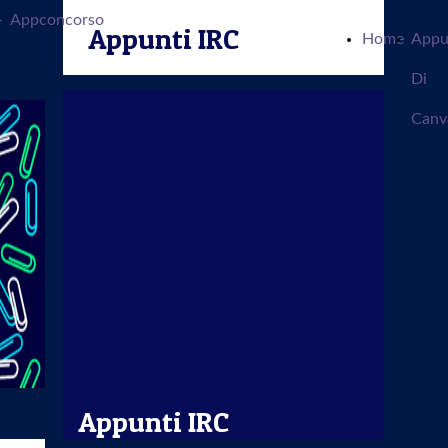
-
Appconcorso
Appunti IRC
Home
Appu
Di
Canv
Appunti IRC